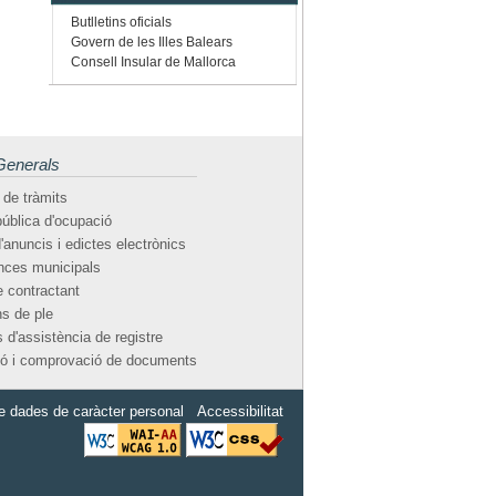
Butlletins oficials
Govern de les Illes Balears
Consell Insular de Mallorca
Generals
 de tràmits
pública d'ocupació
'anuncis i edictes electrònics
ces municipals
e contractant
s de ple
 d'assistència de registre
ió i comprovació de documents
e dades de caràcter personal
Accessibilitat