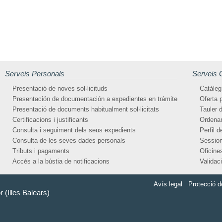
Serveis Personals
Serveis 
Presentació de noves sol·licituds
Catàleg
Presentación de documentación a expedientes en trámite
Oferta 
Presentació de documents habitualment sol·licitats
Tauler d
Certificacions i justificants
Ordenan
Consulta i seguiment dels seus expedients
Perfil d
Consulta de les seves dades personals
Session
Tributs i pagaments
Oficines
Accés a la bústia de notificacions
Validac
Avís legal
Protecció d
 (Illes Balears)