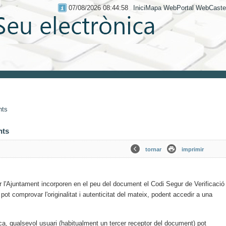
07/08/2026 08:44:59
Inici
Mapa Web
Portal Web
Caste
nts
nts
tornar
imprimir
'Ajuntament incorporen en el peu del document el Codi Segur de Verificació
pot comprovar l'originalitat i autenticitat del mateix, podent accedir a una
ica, qualsevol usuari (habitualment un tercer receptor del document) pot