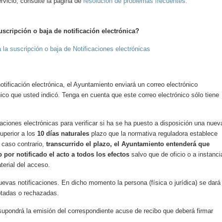
rvicio, consulte la página de
resolución de problemas frecuentes.
cripción o baja de notificación electrónica?
la suscripción o baja de Notificaciones electrónicas
ificación electrónica, el Ayuntamiento enviará un correo electrónico
nico que usted indicó. Tenga en cuenta que este correo electrónico sólo tiene
iones electrónicas para verificar si ha se ha puesto a disposición una nuev
superior a los
10 días naturales
plazo que la normativa reguladora establece
 caso contrario,
transcurrido el plazo, el Ayuntamiento entenderá que
 por notificado el acto a todos los efectos
salvo que de oficio o a instanci
terial del acceso.
evas notificaciones. En dicho momento la persona (física o jurídica) se dará
eptadas o rechazadas.
 supondrá la emisión del correspondiente acuse de recibo que deberá firmar