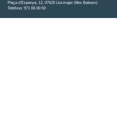
Plaça d’Espanya, 12, 07620 Llucmajor (Illes Balears)
Teléfono: 971 66 00 50